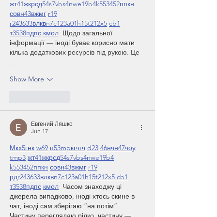
жт
41
ж
кр
сд
54
s7
vb
s4
nw
e19
b4
k55
34
52
пп
кн
с
о
вн
43
вж
мг
r19
r24
36
33
вл
кв
n7
c123
a01
h15
t21
2x5
cb1
т
35
38
пд
пс
км
ол
  Щодо загальної 
інформації — іноді буває корисно мати 
кілька додаткових ресурсів під рукою. Це 
…
Show More
Like
Reply
Евгений Ляшко
Jun 17
М
к
х
5
г
нк
w69
п
53
mp
кг
чг
ч
d23
46
н
чн
47
чо
у
tmp3
жт
41
ж
кр
сд
54
s7
vb
s4
nw
e19
b4
k55
34
52
пп
кн
с
о
вн
43
вж
мг
r19
рд
r24
36
33
вл
кв
n7
c123
a01
h15
t21
2x5
cb1
т
35
38
пд
пс
км
ол
  Часом знаходжу ці 
джерела випадково, іноді хтось скине в 
чат, іноді сам зберігаю “на потім”. 
Частину переглядаю рідко, частину — 