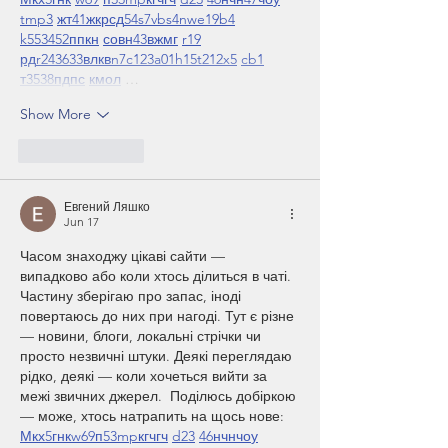
tmp3
жт
41
ж
кр
сд
54
s7
vb
s4
nw
e19
b4
k55
34
52
пп
кн
с
о
вн
43
вж
мг
r19
рд
r24
36
33
вл
кв
n7
c123
a01
h15
t21
2x5
cb1
т
35
38
пд
пс
км
ол
 …
Show More
Like
Reply
Евгений Ляшко
Jun 17
Часом знаходжу цікаві сайти — 
випадково або коли хтось ділиться в чаті. 
Частину зберігаю про запас, іноді 
повертаюсь до них при нагоді. Тут є різне 
— новини, блоги, локальні стрічки чи 
просто незвичні штуки. Деякі переглядаю 
рідко, деякі — коли хочеться вийти за 
межі звичних джерел.  Поділюсь добіркою 
— може, хтось натрапить на щось нове:  
М
к
х
5
г
нк
w69
п
53
mp
кг
чг
ч
d23
46
н
чн
чо
у