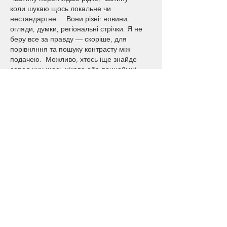
коли шукаю щось локальне чи 
нестандартне.    Вони різні: новини, 
огляди, думки, регіональні стрічки. Я не 
беру все за правду — скоріше, для 
порівняння та пошуку контрасту між 
подачею.  Можливо, хтось іще знайде 
серед них щось цікаве або принаймні 
нове. Головне — мати з чого обирати. 
Like
Reply
GET IN TOUCH:
Shreveport, Louisiana Office
Tel:
318.221.1623
Email:
kbabin@sbbarchitects.com
rjames@sbbarchitects.com
333 Texas Street, Suite 1200