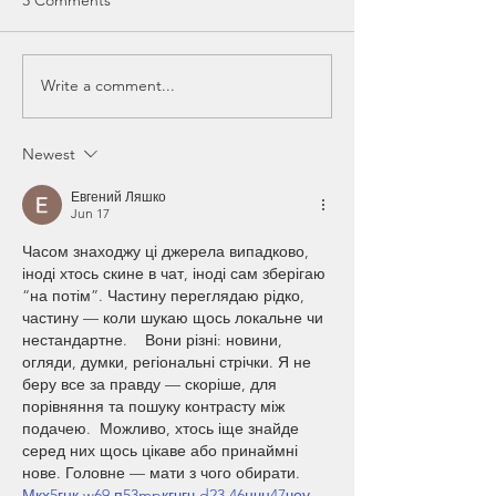
Write a comment...
Construction Complete
SBB Architects i
on New Ambulatory
news: Louisiana 
Surgery Center in
Guard breaks g
Newest
Lafayette, Louisiana
training, barracks
Евгений Ляшко
Jun 17
Часом знаходжу ці джерела випадково, 
іноді хтось скине в чат, іноді сам зберігаю 
“на потім”. Частину переглядаю рідко, 
частину — коли шукаю щось локальне чи 
нестандартне.    Вони різні: новини, 
огляди, думки, регіональні стрічки. Я не 
беру все за правду — скоріше, для 
порівняння та пошуку контрасту між 
подачею.  Можливо, хтось іще знайде 
серед них щось цікаве або принаймні 
нове. Головне — мати з чого обирати.  
М
к
х
5
г
нк
w69
п
53
mp
кг
чг
ч
d23
46
н
чн
47
чо
у